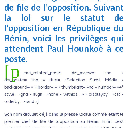
de file de l’opposition. Suivant
la loi sur le statut de
l’opposition en République du
Bénin, voici les privilèges qui
attendent Paul Hounkoè à ce
poste.
[p
enci_related_posts dis_pview= »no »
dis_pdate= »no » title= »Sélection Sunvi Média »
background= » » border= » » thumbright= »no » number= »4″
style= »grid » align= »none » withids= » » displayby= »cat »
orderby= »rand »]
Son nom circulait déjà dans la presse locale comme étant le
premier chef de file de l’opposition au Bénin. Enfin, c’est