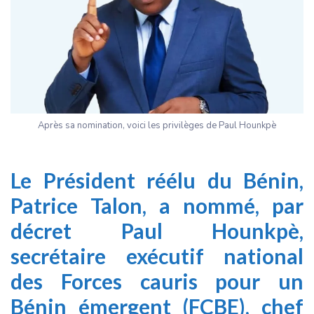
Après sa nomination, voici les privilèges de Paul Hounkpè
Le Président réélu du Bénin,
Patrice Talon, a nommé, par
décret Paul Hounkpè,
secrétaire exécutif national
des Forces cauris pour un
Bénin émergent (FCBE), chef