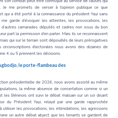
nt son combat peut être confisqué au service de causes qui
n. Je me promets de verser à l’opinion publique ce que
 et qui a été porté à la connaissance du
président Yayi
sans
 me garde d’évoquer les atteintes, les provocations, les
es d’autres camarades députés et cadres non issus du bon
leur part la permission d’en parler. Mais ils se reconnaissent
is qui sur le terrain sont dépouillés de leurs prérogatives
circonscriptions électorales nous avons des dizaines de
ine 4 ou 5 prennent les décisions.
 Agbodjo, le porte-flambeau des
élection présidentielle de 2026, nous avons assisté au même
pulations, la même absence de concertation comme si un
ut les Béninois
ont suivi le débat malsain sur un soi disant
ense du
Président Yayi
, relayé par une garde rapprochée
à utiliser les provocations, les intimidations, les agressions
igrane un autre débat abject que les tenants se gardent de