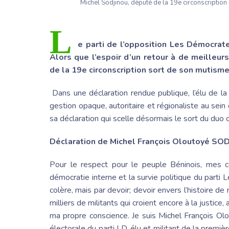
Michel Sodjinou, député de la 19e circonscriptio
L
e parti de l’opposition
Les Démocrat
Alors que l’espoir d’un retour à de meilleur
de la 19e circonscription sort de son mutisme
Dans une déclaration rendue publique, l’élu de la 
gestion opaque, autoritaire et régionaliste au sein
sa déclaration qui scelle désormais le sort du du
Déclaration de Michel
François Oloutoyé
SOD
Pour le respect pour le peuple Béninois, mes c
démocratie interne et la survie politique du
parti 
colère, mais par devoir; devoir envers l’histoire de
milliers de militants qui croient encore à la justice,
ma propre conscience. Je suis Michel
François Ol
électorale du parti LD, élu et militant de la premi