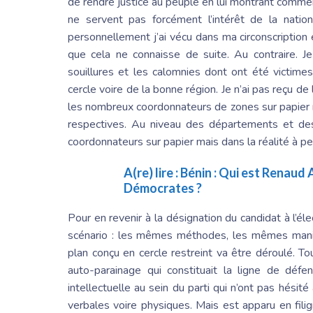
de rendre justice au peuple en lui montrant comme
ne servent pas forcément l’intérêt de la natio
personnellement j’ai vécu dans ma circonscription
que cela ne connaisse de suite. Au contraire. Je
souillures et les calomnies dont ont été victim
cercle voire de la bonne région. Je n’ai pas reçu de 
les nombreux coordonnateurs de zones sur papier ma
respectives. Au niveau des départements et des 
coordonnateurs sur papier mais dans la réalité à pe
A(re) lire :
Bénin : Qui est Renaud
Démocrates ?
Pour en revenir à la désignation du candidat à l’
scénario : les mêmes méthodes, les mêmes mani
plan conçu en cercle restreint va être déroulé.
To
auto-parainage qui constituait la ligne de déf
intellectuelle au sein du parti qui n’ont pas hésité 
verbales voire physiques. Mais est apparu en fil