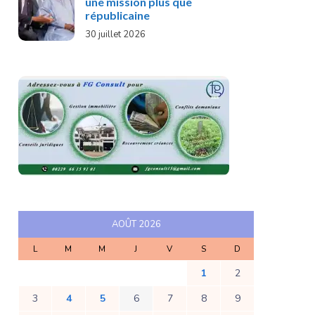
une mission plus que
républicaine
30 juillet 2026
AOÛT 2026
L
M
M
J
V
S
D
1
2
3
4
5
6
7
8
9