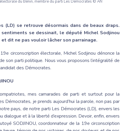
n électorale du Bénin, membre du parti Les Démocrates © AN
es
(LD) se retrouve désormais dans de beaux draps.
s sentiments se dessinait, le député
Michel Sodjinou
 et dit ne pas vouloir lâcher son parrainage.
19e circonscription électorale,
Michel Sodjinou
dénonce la
 de son parti politique. Nous vous proposons l’intégralité de
o candidat des Démocrates.
JINOU
ompatriotes, mes camarades de parti et surtout pour la
Les Démocrates
, je prends aujourd’hui la parole, non pas par
 notre pays, de notre
parti Les Démocrates
(LD), envers les
 au dialogue et à la liberté d’expression. Devoir, enfin, envers
outoyé
SODJINOU, coordonnateur de la 19e circonscription
ère heure, témoin de nos victoires, de nos douleurs et de nos