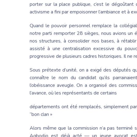
porter sur la place publique, c’est le dégoût
activisme a fini par empoisonner l’ambiance et à ex
Quand le pouvoir personnel remplace la collégial
notre parti remporter 28 sièges, nous avions un é
nos structures, à consolider nos bases, à rétabli
assisté à une centralisation excessive du pouvoi
progressive de plusieurs cadres historiques. Il ne r
Sous prétexte d’unité, on a exigé des députés qu
connaître le nom du candidat qu’ils parrainaient
l’obéissance aveugle. On a organisé des commissi
l’avance, où les représentants de certains
départements ont été remplacés, simplement parce
“bon clan »
Alors même que la commission n’a pas terminé se
Agbodjo
est déjà acté — un jeune avocat esti