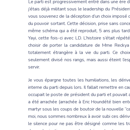
Le parti est progressivement entré dans une èr
j’étais déjà militant sous le leadership du
Président
vous souvenez de la déception d’un choix imposé d’
du pouvoir sortant. Cette décision, prise sans conc
même schéma qui a été reproduit, 5 ans plus tar
Yayi
, cette fois-ci avec LD. L’histoire s’était répé
choisir de porter la candidature de
Mme Reckya
totalement étrangère à la vie du parti. Ce choix
seulement divisé nos rangs, mais aussi éteint l’es
servir.
Je vous épargne toutes les humiliations, les déri
interne du parti depuis lors. Il fallait remettre en 
occupait le poste de président du parti et pouvait a
a été arrachée (arrachée à
Eric Houndété
bien ente
martyr sous les coups de boutoir de la nouvelle “ca
moi, nous sommes nombreux à avoir subi ces dériv
le silence pour ne pas être désigné comme les tra