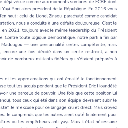
e de déjà vécue comme aux moments sombres de FCBE dont
 Yayi Boni
alors président de la République. En 2016 vous
en haut : celui de
Lionel Zinsou
, parachuté comme candidat
ertation, nous a conduits à une défaite douloureuse. C’est le
d, en 2021, toujours avec le même leadership du
Président
tée. Contre toute logique démocratique. notre parti a fini par
Madougou — une personnalité certes compétente, mais
, encore une fois décidé dans un cercle restreint, a non
poir de nombreux militants fidèles qui s’étaient préparés à
ves et les approximations qui ont émaillé le fonctionnement
cause tout les acquis pendant que le
Président Eric Houndété
voir une parcelle de pouvoir. Une fois que cette position lui
ndu), tous ceux qui été dans son équipe devraient subir le
ste”. Je m’excuse pour ce langage cru et direct. Mais croyez
es. Je comprends que les autres aient opté finalement pour
îtres ou les empêcheurs anti-yayi. Mais il était nécessaire