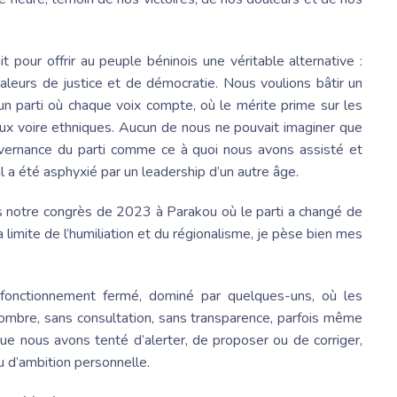
tait pour offrir au peuple béninois une véritable alternative :
valeurs de justice et de démocratie. Nous voulions bâtir un
 un parti où chaque voix compte, où le mérite prime sur les
ux voire ethniques. Aucun de nous ne pouvait imaginer que
uvernance du parti comme ce à quoi nous avons assisté et
 a été asphyxié par un leadership d’un autre âge.
is notre congrès de 2023 à Parakou où le parti a changé de
a limite de l’humiliation et du régionalisme, je pèse bien mes
.
onctionnement fermé, dominé par quelques-uns, où les
’ombre, sans consultation, sans transparence, parfois même
 que nous avons
tenté d’alerter, de proposer ou de corriger,
u d’ambition personnelle.