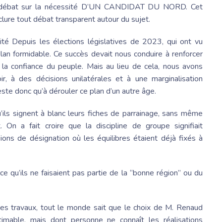
ant débat sur la nécessité D’UN CANDIDAT DU NORD. Cet
clure tout débat transparent autour du sujet.
ité Depuis les élections législatives de 2023, qui ont vu
lan formidable. Ce succès devait nous conduire à renforcer
r la confiance du peuple. Mais au lieu de cela, nous avons
r, à des décisions unilatérales et à une marginalisation
este donc qu’à dérouler ce plan d’un autre âge.
’ils signent à blanc leurs fiches de parrainage, sans même
. On a fait croire que la discipline de groupe signifiait
ons de désignation où les équilibres étaient déjà fixés à
 qu’ils ne faisaient pas partie de la “bonne région” ou du
s travaux, tout le monde sait que le choix de M.
Renaud
mable, mais dont personne ne connaît les réalisations