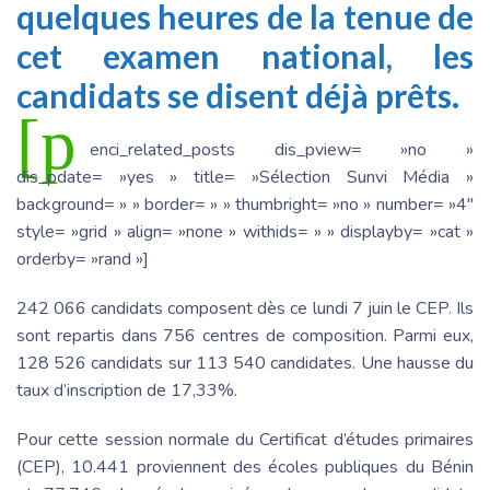
quelques heures de la tenue de
cet examen national, les
candidats se disent déjà prêts.
[p
enci_related_posts dis_pview= »no »
dis_pdate= »yes » title= »Sélection Sunvi Média »
background= » » border= » » thumbright= »no » number= »4″
style= »grid » align= »none » withids= » » displayby= »cat »
orderby= »rand »]
242 066 candidats composent dès ce lundi 7 juin le CEP. Ils
sont repartis dans 756 centres de composition. Parmi eux,
128 526 candidats sur 113 540 candidates. Une hausse du
taux d’inscription de 17,33%.
Pour cette session normale du Certificat d’études primaires
(CEP), 10.441 proviennent des écoles publiques du Bénin