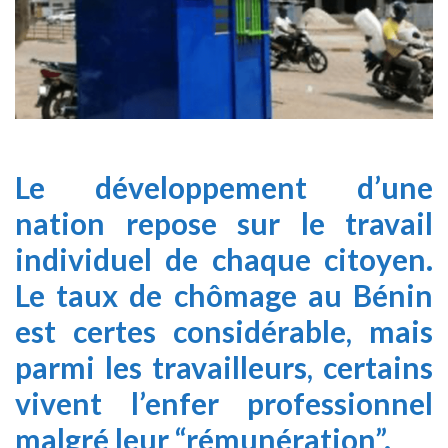
Le développement d’une
nation repose sur le travail
individuel de chaque citoyen.
Le taux de chômage au Bénin
est certes considérable, mais
parmi les travailleurs, certains
vivent l’enfer professionnel
malgré leur “rémunération”.