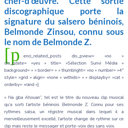
chef-d’œuvre. Cette sortie
discographique porte la
signature du salsero béninois,
Belmonde Zinsou, connu sous
le nom de Belmonde Z.
[p
enci_related_posts dis_pview= »no »
dis_pdate= »yes » title= »Sélection Sunvi Média »
background= » » border= » » thumbright= »no » number= »4″
style= »grid » align= »none » withids= » » displayby= »cat »
orderby= »rand »]
« Na gba Ahouan”, tel est le titre du nouveau clip musical
qu’a sorti l’artiste béninois Belmonde Z. Connu pour ses
rythmes salsa, un régistre musical dans lequel il a
merveilleusement excellé, l’artiste change de rythme sur ce
clip mais reste le messager et porte-voix des sans voix.