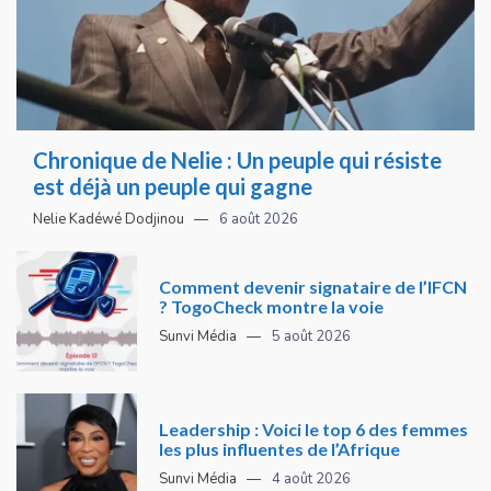
Chronique de Nelie : Un peuple qui résiste
est déjà un peuple qui gagne
Nelie Kadéwé Dodjinou
6 août 2026
Comment devenir signataire de l’IFCN
? TogoCheck montre la voie
Sunvi Média
5 août 2026
Leadership : Voici le top 6 des femmes
les plus influentes de l’Afrique
Sunvi Média
4 août 2026