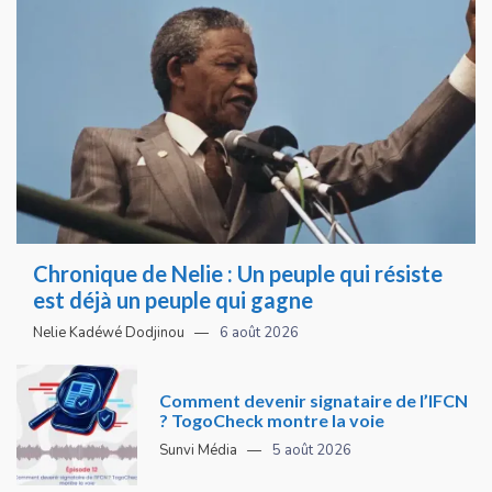
Chronique de Nelie : Un peuple qui résiste
est déjà un peuple qui gagne
Nelie Kadéwé Dodjinou
6 août 2026
Comment devenir signataire de l’IFCN
? TogoCheck montre la voie
Sunvi Média
5 août 2026