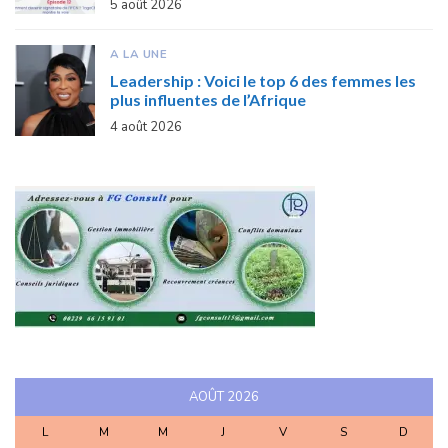
5 août 2026
A LA UNE
Leadership : Voici le top 6 des femmes les
plus influentes de l’Afrique
4 août 2026
AOÛT 2026
L
M
M
J
V
S
D