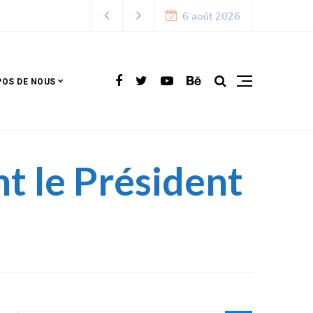
port : La Fédération béninoise de football dévoile son calendrier
6 août 2026
POS DE NOUS
nt le Président