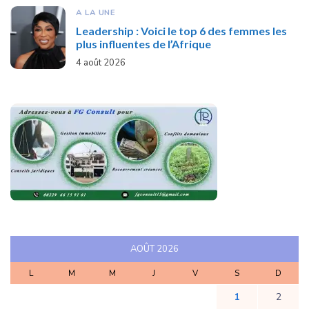
A LA UNE
Leadership : Voici le top 6 des femmes les
plus influentes de l’Afrique
4 août 2026
AOÛT 2026
L
M
M
J
V
S
D
1
2