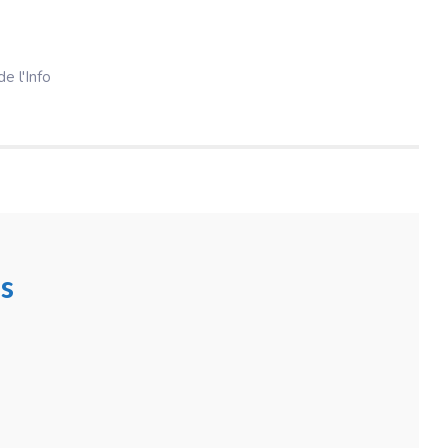
e l'Info
s