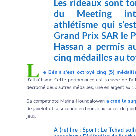
Les rideaux sont t
du Meeting int
athlétisme qui s’e
Grand Prix SAR le P
Hassan a permis au
cinq médailles au to
L
e Bénin s’est octroyé cinq (5) médaill
d’athlétisme Cette performance est l’œuvre de l’at
décroché deux autres médailles, une en argent au 1
Sa compatriote Marina Houndalowan
a créé la sur
de javelot et la seconde en bronze au lancer de poid
jeux.
A (re) lire :
Sport : Le Tchad soll