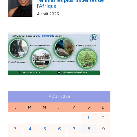
l’Afrique
4 août 2026
AOÛT 2026
L
M
M
J
V
S
D
1
2
3
4
5
6
7
8
9