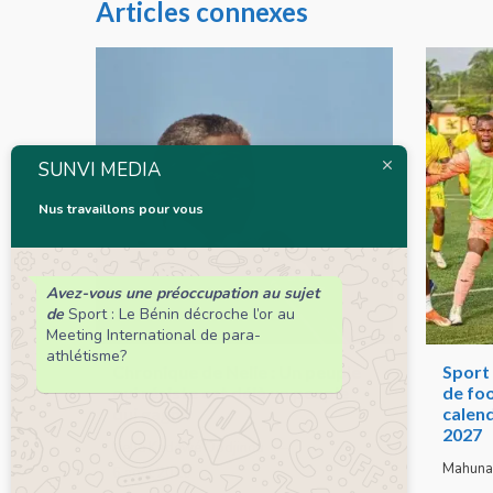
Articles connexes
SUNVI MEDIA
Nus travaillons pour vous
Avez-vous une préoccupation au sujet
de
Sport : Le Bénin décroche l’or au
Meeting International de para-
athlétisme?
Chronique de Nelie : Un peuple
Sport 
qui résiste est déjà un peuple
de foo
qui gagne
calend
2027
Nelie Kadéwé Dodjinou
Mahuna
6 août 2026