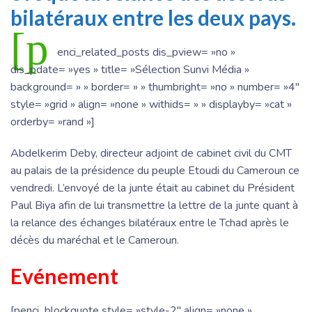
bilatéraux entre les deux pays.
[p
enci_related_posts dis_pview= »no »
dis_pdate= »yes » title= »Sélection Sunvi Média »
background= » » border= » » thumbright= »no » number= »4″
style= »grid » align= »none » withids= » » displayby= »cat »
orderby= »rand »]
Abdelkerim Deby, directeur adjoint de cabinet civil du CMT
au palais de la présidence du peuple Etoudi du Cameroun ce
vendredi. L’envoyé de la junte était au cabinet du Président
Paul Biya afin de lui transmettre la lettre de la junte quant à
la relance des échanges bilatéraux entre le Tchad après le
décès du maréchal et le Cameroun.
Evénement
[penci_blockquote style= »style-2″ align= »none »