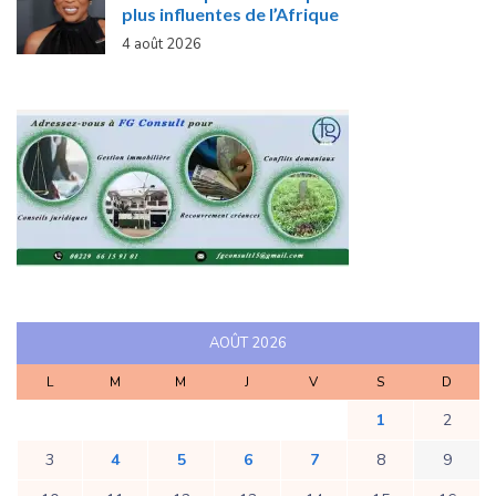
plus influentes de l’Afrique
4 août 2026
AOÛT 2026
L
M
M
J
V
S
D
1
2
3
4
5
6
7
8
9