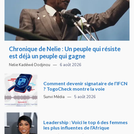
Chronique de Nelie : Un peuple qui résiste
est déjà un peuple qui gagne
Nelie Kadéwé Dodjinou
6 août 2026
Comment devenir signataire de l’IFCN
? TogoCheck montre la voie
Sunvi Média
5 août 2026
Leadership : Voici le top 6 des femmes
les plus influentes de l’Afrique