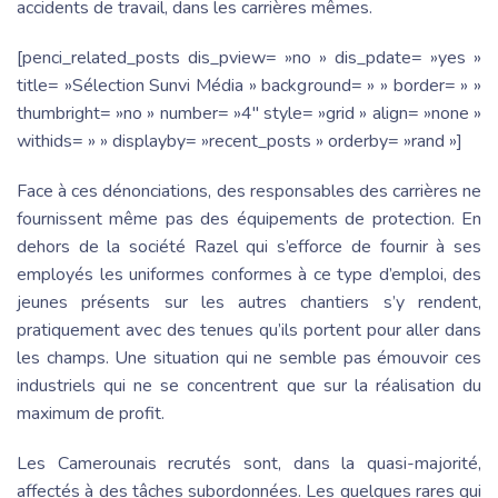
accidents de travail, dans les carrières mêmes.
[penci_related_posts dis_pview= »no » dis_pdate= »yes »
title= »Sélection Sunvi Média » background= » » border= » »
thumbright= »no » number= »4″ style= »grid » align= »none »
withids= » » displayby= »recent_posts » orderby= »rand »]
Face à ces dénonciations, des responsables des carrières ne
fournissent même pas des équipements de protection. En
dehors de la société Razel qui s’efforce de fournir à ses
employés les uniformes conformes à ce type d’emploi, des
jeunes présents sur les autres chantiers s’y rendent,
pratiquement avec des tenues qu’ils portent pour aller dans
les champs. Une situation qui ne semble pas émouvoir ces
industriels qui ne se concentrent que sur la réalisation du
maximum de profit.
Les Camerounais recrutés sont, dans la quasi-majorité,
affectés à des tâches subordonnées. Les quelques rares qui