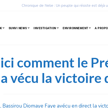
ple qui résiste est déjà un peuple qui gagne
CK
SUNVI NEWS
INVESTIGATION
ENVIRONNEMENT
A PROPO
ici comment le Pr
 vécu la victoire
 Bassirou Diomaye Faye avécu en direct la victo