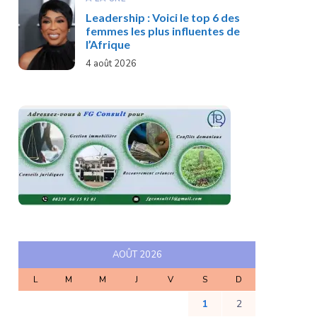
Leadership : Voici le top 6 des
femmes les plus influentes de
l’Afrique
4 août 2026
AOÛT 2026
L
M
M
J
V
S
D
1
2