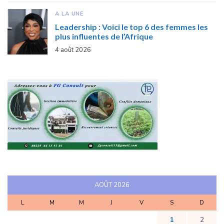
A LA UNE
Leadership : Voici le top 6 des femmes les
plus influentes de l’Afrique
4 août 2026
AOÛT 2026
L
M
M
J
V
S
D
1
2