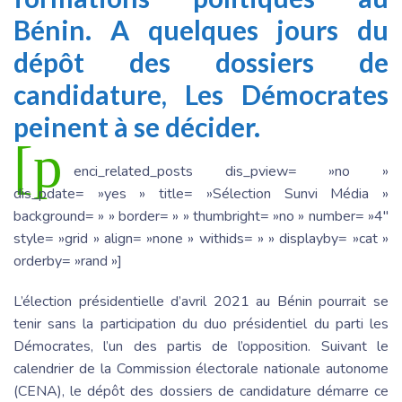
Bénin. A quelques jours du
dépôt des dossiers de
candidature, Les Démocrates
peinent à se décider.
[p
enci_related_posts dis_pview= »no »
dis_pdate= »yes » title= »Sélection Sunvi Média »
background= » » border= » » thumbright= »no » number= »4″
style= »grid » align= »none » withids= » » displayby= »cat »
orderby= »rand »]
L’élection présidentielle d’avril 2021 au Bénin pourrait se
tenir sans la participation du duo présidentiel du parti les
Démocrates, l’un des partis de l’opposition. Suivant le
calendrier de la Commission électorale nationale autonome
(CENA), le dépôt des dossiers de candidature démarre ce