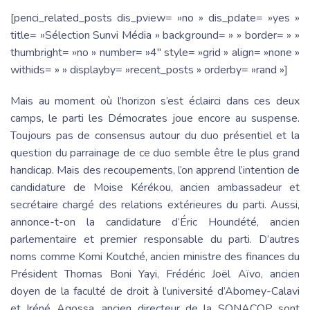
[penci_related_posts dis_pview= »no » dis_pdate= »yes »
title= »Sélection Sunvi Média » background= » » border= » »
thumbright= »no » number= »4″ style= »grid » align= »none »
withids= » » displayby= »recent_posts » orderby= »rand »]
Mais au moment où l’horizon s’est éclairci dans ces deux
camps, le parti les Démocrates joue encore au suspense.
Toujours pas de consensus autour du duo présentiel et la
question du parrainage de ce duo semble être le plus grand
handicap. Mais des recoupements, l’on apprend l’intention de
candidature de Moise Kérékou, ancien ambassadeur et
secrétaire chargé des relations extérieures du parti. Aussi,
annonce-t-on la candidature d’Éric Houndété, ancien
parlementaire et premier responsable du parti. D’autres
noms comme Komi Koutché, ancien ministre des finances du
Président Thomas Boni Yayi, Frédéric Joël Aïvo, ancien
doyen de la faculté de droit à l’université d’Abomey-Calavi
et Iréné Agossa, ancien directeur de la SONACOP sont