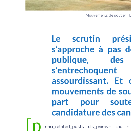
Mouvements de soutien : L’
Le scrutin prési
s’approche à pas d
publique, des
s’entrechoquen
assourdissant. Et
mouvements de sou
part pour sout
candidature des can
[p
enci_related_posts dis_pview= »no »