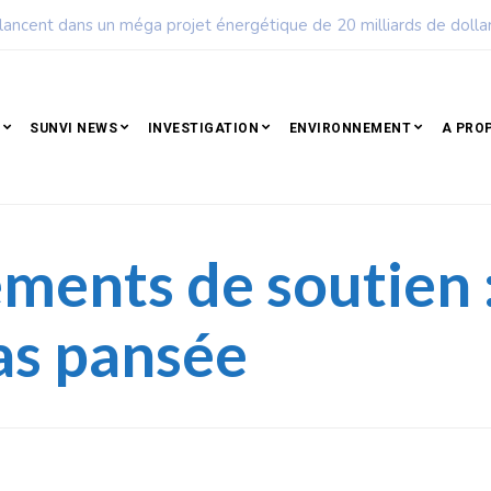
ple qui résiste est déjà un peuple qui gagne
SUNVI NEWS
INVESTIGATION
ENVIRONNEMENT
A PRO
nts de soutien : 
pas pansée