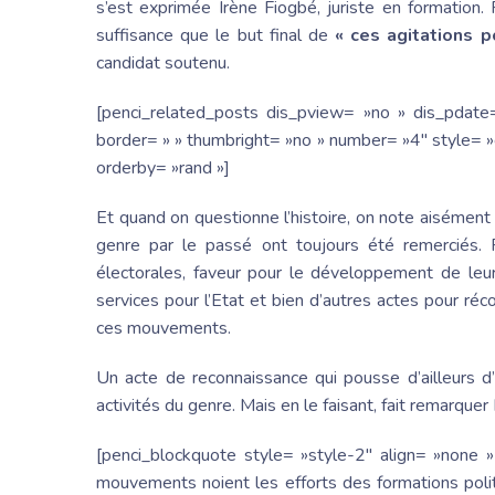
s’est exprimée Irène Fiogbé, juriste en formation. 
suffisance que le but final de
« ces agitations p
candidat soutenu.
[penci_related_posts dis_pview= »no » dis_pdate
border= » » thumbright= »no » number= »4″ style= »g
orderby= »rand »]
Et quand on questionne l’histoire, on note aisémen
genre par le passé ont toujours été remerciés. 
électorales, faveur pour le développement de leur
services pour l’Etat et bien d’autres actes pour ré
ces mouvements.
Un acte de reconnaissance qui pousse d’ailleurs d’
activités du genre. Mais en le faisant, fait remarqu
[penci_blockquote style= »style-2″ align= »none »
mouvements noient les efforts des formations polit