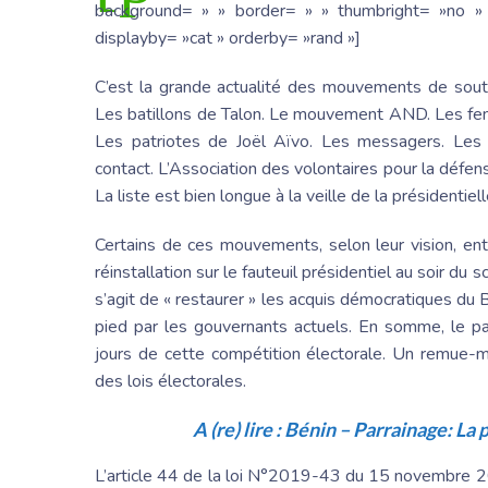
background= » » border= » » thumbright= »no » 
displayby= »cat » orderby= »rand »]
C’est la grande actualité des mouvements de sout
Les batillons de Talon. Le mouvement AND. Les fem
Les patriotes de Joël Aïvo. Les messagers. Les
contact. L’Association des volontaires pour la défe
La liste est bien longue à la veille de la présidentiel
Certains de ces mouvements, selon leur vision, en
réinstallation sur le fauteuil présidentiel au soir du 
s’agit de « restaurer » les acquis démocratiques du 
pied par les gouvernants actuels. En somme, le pa
jours de cette compétition électorale. Un remue-m
des lois électorales.
A (re) lire :
Bénin – Parrainage: La p
L’article 44 de la loi N°2019-43 du 15 novembre 2