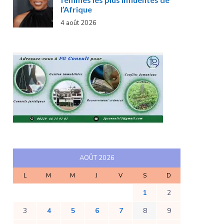
l’Afrique
4 août 2026
AOÛT 2026
L
M
M
J
V
S
D
1
2
3
4
5
6
7
8
9