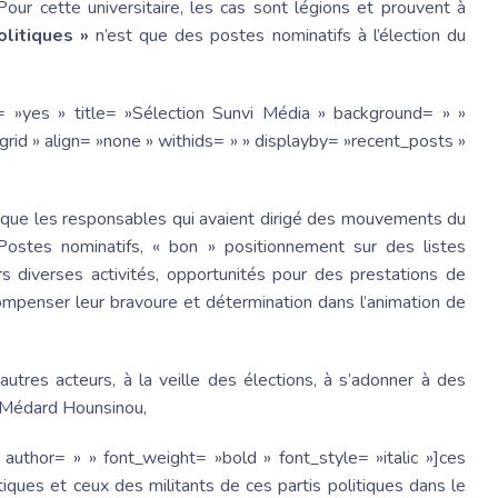
Pour cette universitaire, les cas sont légions et prouvent à
olitiques »
n’est que des postes nominatifs à l’élection du
= »yes » title= »Sélection Sunvi Média » background= » »
rid » align= »none » withids= » » displayby= »recent_posts »
t que les responsables qui avaient dirigé des mouvements du
Postes nominatifs, « bon » positionnement sur des listes
s diverses activités, opportunités pour des prestations de
compenser leur bravoure et détermination dans l’animation de
autres acteurs, à la veille des élections, à s’adonner à des
er Médard Hounsinou,
 author= » » font_weight= »bold » font_style= »italic »]ces
iques et ceux des militants de ces partis politiques dans le