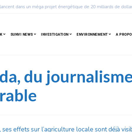
ple qui résiste est déjà un peuple qui gagne
CK
SUNVI NEWS
INVESTIGATION
ENVIRONNEMENT
A PROPO
da, du journalisme
urable
, ses effets sur l’agriculture locale sont déjà vi