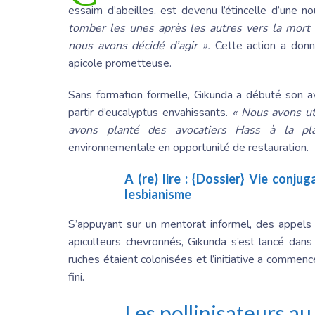
essaim d’abeilles, est devenu l’étincelle d’une n
tomber les unes après les autres vers la mort 
nous avons décidé d’agir ».
Cette action a donné
apicole prometteuse.
Sans formation formelle, Gikunda a débuté son a
partir d’eucalyptus envahissants.
« Nous avons ut
avons planté des avocatiers Hass à la pl
environnementale en opportunité de restauration.
A (re) lire :
{Dossier} Vie conjug
lesbianisme
S’appuyant sur un mentorat informel, des appel
apiculteurs chevronnés, Gikunda s’est lancé dans
ruches étaient colonisées et l’initiative a commencé
fini.
Les pollinisateurs au 