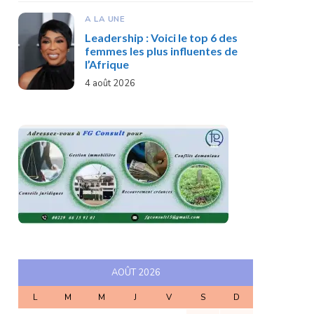
A LA UNE
Leadership : Voici le top 6 des
femmes les plus influentes de
l’Afrique
4 août 2026
AOÛT 2026
L
M
M
J
V
S
D