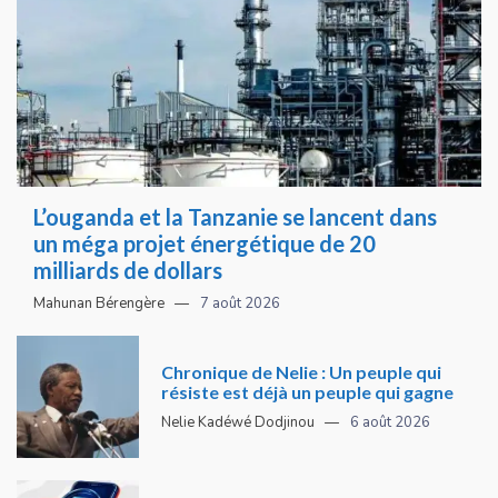
L’ouganda et la Tanzanie se lancent dans
un méga projet énergétique de 20
milliards de dollars
Mahunan Bérengère
7 août 2026
Chronique de Nelie : Un peuple qui
résiste est déjà un peuple qui gagne
Nelie Kadéwé Dodjinou
6 août 2026