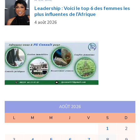
Leadership : Voici le top 6 des femmes les
plus influentes de l’Afrique
4 août 2026
AOÛT 2026
L
M
M
J
V
S
D
1
2
3
4
5
6
7
8
9