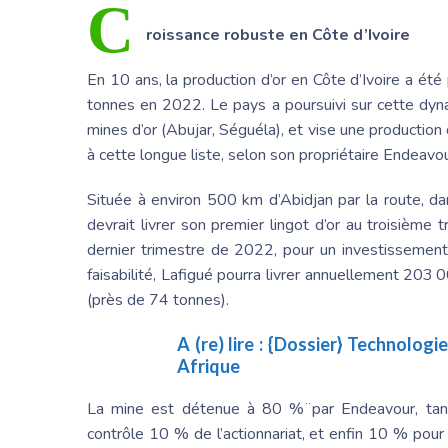
C
roissance robuste en Côte d’Ivoire
En 10 ans, la production d’or en Côte d’Ivoire a ét
tonnes en 2022. Le pays a poursuivi sur cette dyn
mines d’or (Abujar, Séguéla), et vise une production
à cette longue liste, selon son propriétaire Endeavou
Située à environ 500 km d’Abidjan par la route, dan
devrait livrer son premier lingot d’or au troisièm
dernier trimestre de 2022, pour un investissement
faisabilité, Lafigué pourra livrer annuellement 203 0
(près de 74 tonnes).
A (re) lire :
{Dossier} Technologie
Afrique
La mine est détenue à 80 %¨par Endeavour, tand
contrôle 10 % de l’actionnariat, et enfin 10 % pour l