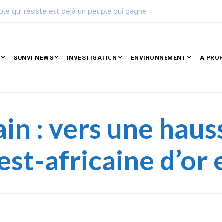
ise de football dévoile son calendrier de la saison 2026 – 2027
SUNVI NEWS
INVESTIGATION
ENVIRONNEMENT
A PRO
n : vers une hauss
st-africaine d’or