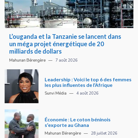
L’ouganda et la Tanzanie se lancent dans
un méga projet énergétique de 20
milliards de dollars
Mahunan Bérengère
7 août 2026
Leadership : Voici le top 6 des femmes
les plus influentes de l’Afrique
Sunvi Média
4 août 2026
Économie : Le coton béninois
s’exporte au Ghana
Mahunan Bérengère
28 juillet 2026