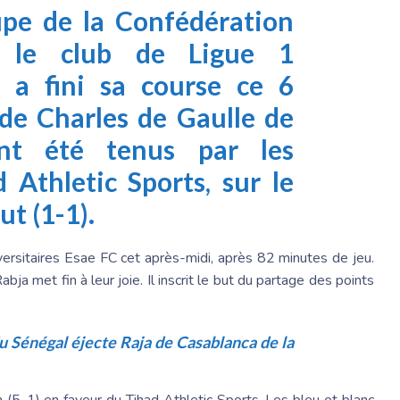
upe de la Confédération
l, le club de Ligue 1
 a fini sa course ce 6
ade Charles de Gaulle de
ont été tenus par les
 Athletic Sports, sur le
ut (1-1).
ersitaires Esae FC cet après-midi, après 82 minutes de jeu.
 met fin à leur joie. Il inscrit le but du partage des points
 Sénégal éjecte Raja de Casablanca de la
 (5-1) en faveur du Tihad Athletic Sports. Les bleu et blanc