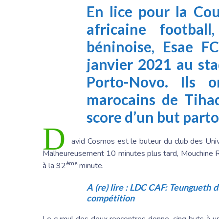
En lice pour la Co
africaine footbal
béninoise, Esae FC
janvier 2021 au st
Porto-Novo. Ils 
marocains de Tihad
score d’un but parto
D
avid Cosmos est le buteur du club des Univ
Malheureusement 10 minutes plus tard, Mouchine Rabja
ème
à la 92
minute.
A (re) lire :
LDC CAF: Teungueth du
compétition
Le cumul des deux rencontres donne, cinq buts à un