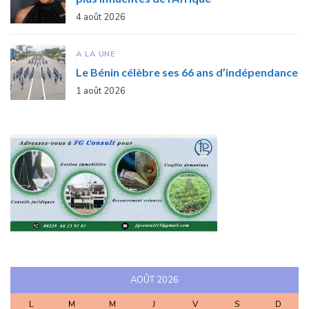
4 août 2026
A LA UNE
Le Bénin célèbre ses 66 ans d’indépendance
1 août 2026
AOÛT 2026
L
M
M
J
V
S
D