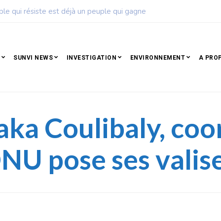
ise de football dévoile son calendrier de la saison 2026 – 2027
SUNVI NEWS
INVESTIGATION
ENVIRONNEMENT
A PRO
iaka Coulibaly, co
ONU pose ses valis