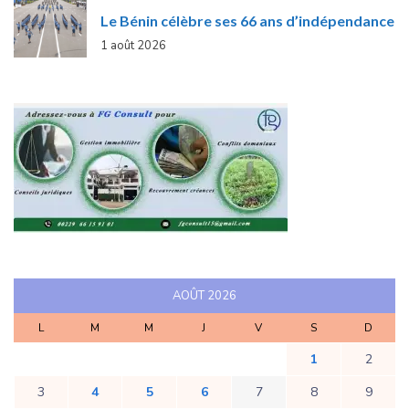
Le Bénin célèbre ses 66 ans d’indépendance
1 août 2026
AOÛT 2026
L
M
M
J
V
S
D
1
2
3
4
5
6
7
8
9