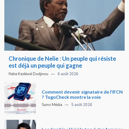
Chronique de Nelie : Un peuple qui résiste
est déjà un peuple qui gagne
Nelie Kadéwé Dodjinou
6 août 2026
Comment devenir signataire de l’IFCN
? TogoCheck montre la voie
Sunvi Média
5 août 2026