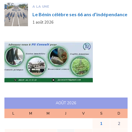
A LA UNE
Le Bénin célèbre ses 66 ans d’indépendance
1 août 2026
AOÛT 2026
L
M
M
J
V
S
D
1
2