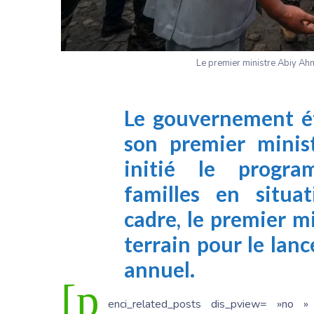
Le premier ministre Abiy Ah
Le gouvernement ét
son premier minis
initié le progra
familles en situa
cadre, le premier mi
terrain pour le la
annuel.
[p
enci_related_posts dis_pview= »no »