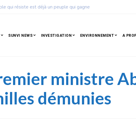
Sport : La Fédération béninoise de football dévoile son c
SUNVI NEWS
INVESTIGATION
ENVIRONNEMENT
A PRO
premier ministre 
milles démunies