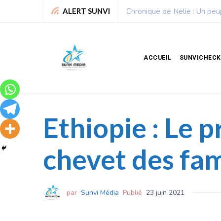
e est déjà un peuple qui gagne
ALERT SUNVI
ACCUEIL
SUNVICHECK
Ethiopie : Le 
chevet des fa
par
Sunvi Média
Publié
23 juin 2021