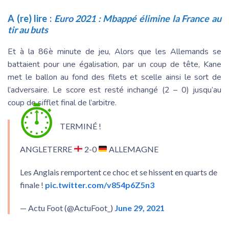
A (re) lire :
Euro 2021 : Mbappé élimine la France au
tir au buts
Et à la 86è minute de jeu, Alors que les Allemands se
battaient pour une égalisation, par un coup de tête, Kane
met le ballon au fond des filets et scelle ainsi le sort de
l’adversaire. Le score est resté inchangé (2 – 0) jusqu’au
coup de sifflet final de l’arbitre.
⏱
TERMINÉ !
ANGLETERRE
2-0
ALLEMAGNE
Les Anglais remportent ce choc et se hissent en quarts de
finale !
pic.twitter.com/v854p6Z5n3
— Actu Foot (@ActuFoot_)
June 29, 2021