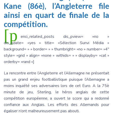
Kane (86è), l’Angleterre file
ainsi en quart de finale de la
compétition.
[p
enci_related_posts dis_pview= »no »
dis_pdate= »yes » title= »Sélection Sunvi Média »
background= » » border= » » thumbright= »no » number= »4″
style= »grid » align= »none » withids= » » displayby= »cat »
orderby= »rand »]
La rencontre entre l’Angleterre et l’Allemagne ne présentait
pas un grand enjeu footballistique puisque l’Allemagne a
moins inquiété ses adversaires lors de cet Euro. A la 75è
minute de jeu, Sterling, le héros anglais de cette
compétition européenne, a ouvert le score qui a redonné
confiance aux Anglais. Les efforts des Allemands pour
égaliser n’ont malheureusement pas abouti.