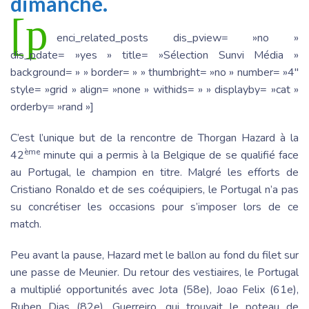
dimanche.
[p
enci_related_posts dis_pview= »no »
dis_pdate= »yes » title= »Sélection Sunvi Média »
background= » » border= » » thumbright= »no » number= »4″
style= »grid » align= »none » withids= » » displayby= »cat »
orderby= »rand »]
C’est l’unique but de la rencontre de Thorgan Hazard à la
ème
42
minute qui a permis à la Belgique de se qualifié face
au Portugal, le champion en titre. Malgré les efforts de
Cristiano Ronaldo et de ses coéquipiers, le Portugal n’a pas
su concrétiser les occasions pour s’imposer lors de ce
match.
Peu avant la pause, Hazard met le ballon au fond du filet sur
une passe de Meunier. Du retour des vestiaires, le Portugal
a multiplié opportunités avec Jota (58e), Joao Felix (61e),
Ruben Dias (82e), Guerreiro, qui trouvait le poteau de