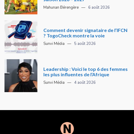
Mahunan Bérengère
6 août 2026
Comment devenir signataire de l’IFCN
? TogoCheck montre la voie
Sunvi Média
5 août 2026
Leadership : Voici le top 6 des femmes
les plus influentes de l’Afrique
Sunvi Média
4 août 2026