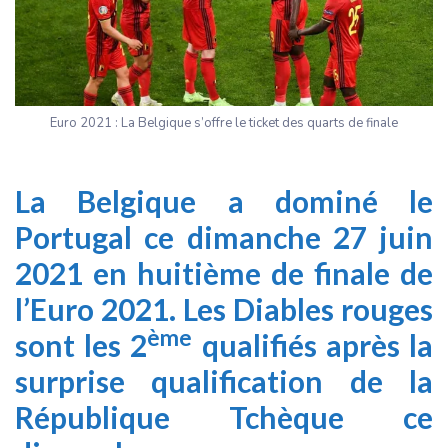
Euro 2021 : La Belgique s’offre le ticket des quarts de finale
La Belgique a dominé le
Portugal ce dimanche 27 juin
2021 en huitième de finale de
l’Euro 2021. Les Diables rouges
ème
sont les 2
qualifiés après la
surprise qualification de la
République Tchèque ce