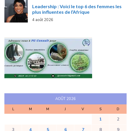
Leadership : Voici le top 6 des femmes les
plus influentes de l’Afrique
4 août 2026
AOÛT 2026
L
M
M
J
V
S
D
1
2
3
4
5
6
7
8
9