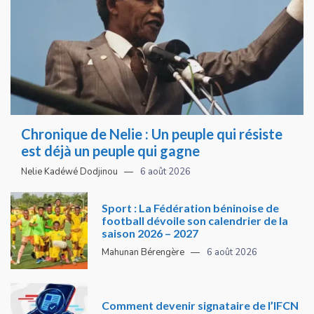
Chronique de Nelie : Un peuple qui résiste
est déjà un peuple qui gagne
Nelie Kadéwé Dodjinou
6 août 2026
Sport : La Fédération béninoise de
football dévoile son calendrier de la
saison 2026 – 2027
Mahunan Bérengère
6 août 2026
Comment devenir signataire de l’IFCN