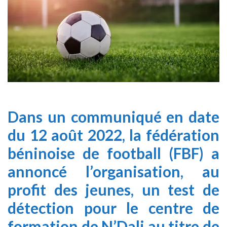
Dans un communiqué en date
du 12 août 2022,
la fédération
béninoise de football
(FBF) a
annoncé l’organisation, au
profit des jeunes, un test de
détection pour le centre de
formation de N’Dali au titre de