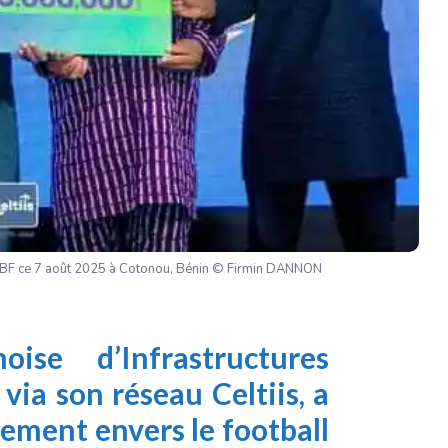
 FBF ce 7 août 2025 à Cotonou, Bénin © Firmin DANNON
ise d’Infrastructures
via son réseau Celtiis, a
ement envers le football