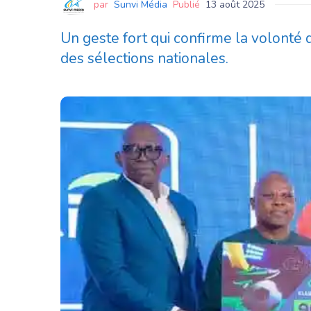
par
Sunvi Média
Publié
13 août 2025
Un geste fort qui confirme la volonté
des sélections nationales.