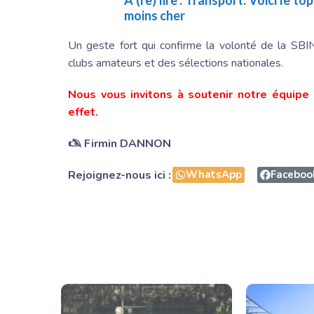
A (re) lire :
Transport: Voici le to
moins cher
Un geste fort qui confirme la volonté de la SBI
clubs amateurs et des sélections nationales.
Nous vous invitons à soutenir notre équipe 
effet.
🖎 Firmin DANNON
Rejoignez-nous ici :
WhatsApp
Faceboo