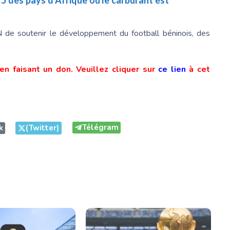
p 5 des pays d’Afrique où le carburant est
N de soutenir le développement du football béninois, des
en faisant un don. Veuillez cliquer sur
ce lien
à cet
Télégram
k
(Twitter)