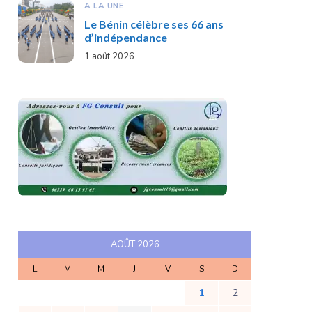
A LA UNE
Le Bénin célèbre ses 66 ans
d’indépendance
1 août 2026
AOÛT 2026
L
M
M
J
V
S
D
1
2