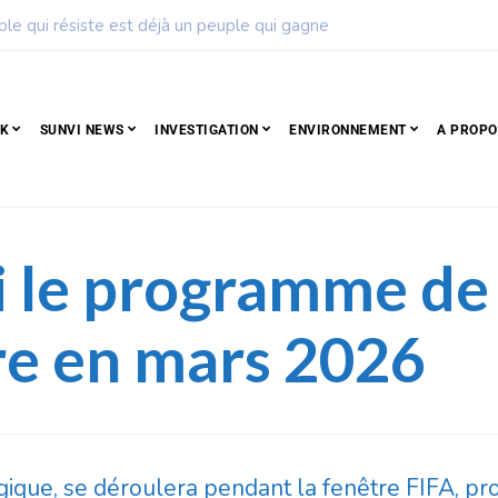
ise de football dévoile son calendrier de la saison 2026 – 2027
CK
SUNVI NEWS
INVESTIGATION
ENVIRONNEMENT
A PROPO
ci le programme de
re en mars 2026
égique, se déroulera pendant la fenêtre FIFA, p