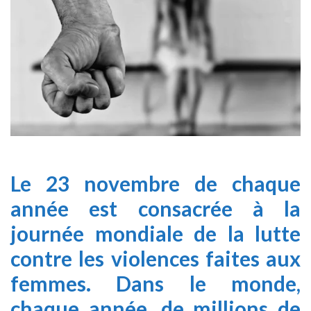
Le 23 novembre de chaque
année est consacrée à la
journée mondiale de la lutte
contre les violences faites aux
femmes. Dans le monde,
chaque année, de millions de