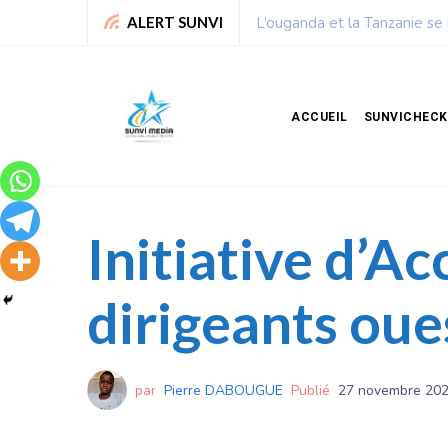
Chronique de Nelie : Un peu
ALERT SUNVI
ACCUEIL
SUNVICHECK
Initiative d’Ac
dirigeants oues
par
Pierre DABOUGUE
Publié
27 novembre 20