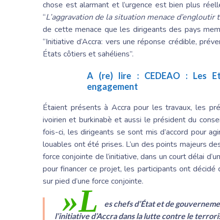
chose est alarmant et l’urgence est bien plus rée
“
L’aggravation de la situation menace d’engloutir t
de cette menace que les dirigeants des pays membr
“Initiative d’Accra: vers une réponse crédible, pré
États côtiers et sahéliens”.
A (re) lire :
CEDEAO : Les Et
engagement
Étaient présents à Accra pour les travaux, les pré
ivoirien et burkinabè et aussi le président du con
fois-ci, les dirigeants se sont mis d’accord pour ag
louables ont été prises. L’un des points majeurs d
force conjointe de l’initiative, dans un court délai 
pour financer ce projet, les participants ont décidé
sur pied d’une force conjointe.
»L
es chefs d’État et de gouverneme
l’initiative d’Accra dans la lutte contre le terr