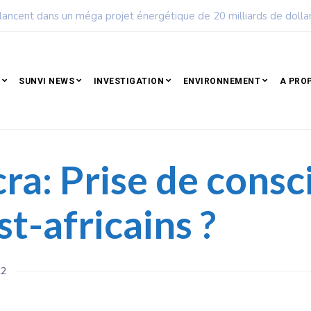
ple qui résiste est déjà un peuple qui gagne
SUNVI NEWS
INVESTIGATION
ENVIRONNEMENT
A PRO
cra: Prise de cons
t-africains ?
22