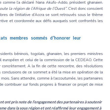
lle comme l’a déclaré Nana Akufo-Addo, président ghanaien.
oute la région de l’Afrique de l’Ouest”
. C’est donc conscient
es de l’initiative d’Accra se sont retrouvés sous le thème
ventive et coordonnée aux défis auxquels sont confrontés les
ats membres sommés d’honorer leur
sidents béninois, togolais, ghanaien, les premiers ministres
seil européen et celui de la commission de la CEDEAO. Cette
ir concrètement. A la fin de cette rencontre, des résolutions
es conclusions de ce sommet a été la mise en opération de la
d’un mois. Sans attendre, comme à l’accoutumée, les partenaires
 de contribuer sur fonds propres à financer ce projet de mise
nt ont pris note de l’engagement des partenaires à soutenir
orisme dans la sous région et ont réaffirmé leur engagement à