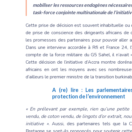
mobiliser les ressources endogènes nécessaires 
task-force conjointe multinationale de l’initiati
Cette prise de décision est souvent inhabituelle ou d
de prise de conscience des dirigeants africains de
les promesses des partenaires pour pouvoir aller au
Dans une interview accordée à Rfi et France 24, l’
compte de la force militaire du G5 Sahel, il n’avait
Cette décision de l’initiative d’Accra montre dorén
africains en ont les moyens avec ses nombreuses 
d’ailleurs le premier ministre de la transition burki
A (re) lire :
Les parlementair
protection de l’environnement
« En prélevant par exemple, rien qu’une petit
vendu, de coton vendu, de lingots d’or extrait, no
initiative »
. Aussi, des partenaires tels que la 
Bretagne se sont-ils prononcés pour soutenir cette 