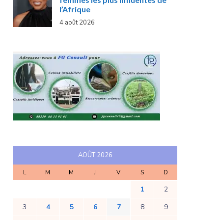
l’Afrique
4 août 2026
AOÛT 2026
L
M
M
J
V
S
D
1
2
3
4
5
6
7
8
9