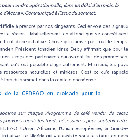
pour rendre opérationnelle, dans un délai d’un mois, la
ve d’Accra ».
Communiqué à l’issue du sommet.
ifficile à prendre par nos dirigeants. Ceci envoie des signaux
 cette région. Habituellement, on attend que se concrétisent
 bout d’une initiative. Chose qui n’arrive pas tout le temps.
ancien Président tchadien Idriss Deby affirmait que pour le
 « rien » reçu des partenaires qui avaient fait des promesses.
avant qu’il est possible d’agir autrement. Et mieux, les pays
ressources naturelles et minières. C’est ce qu’a rappelé
nabè lors du sommet dans la capitale ghanéenne.
es de la CEDEAO en croisade pour la
e somme sur chaque kilogramme de café vendu, de cacao
us pouvons réunir les fonds nécessaires pour soutenir cette
CEDEAO, l’Union Africaine, l’Union européenne, la Grande-
initiative. Le Nigéria qui y a assisté sous le statut de pays