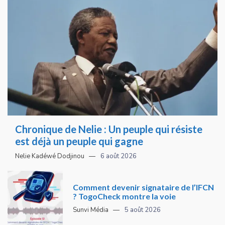
Chronique de Nelie : Un peuple qui résiste
est déjà un peuple qui gagne
Nelie Kadéwé Dodjinou
6 août 2026
Comment devenir signataire de l’IFCN
? TogoCheck montre la voie
Sunvi Média
5 août 2026