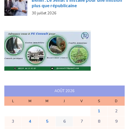
plus que républicaine
30 juillet 2026
AOÛT 2026
L
M
M
J
V
S
D
1
2
3
4
5
6
7
8
9