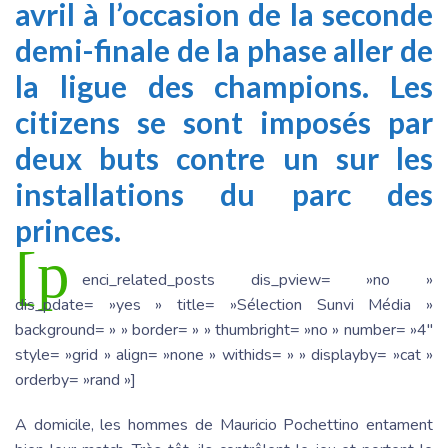
avril à l’occasion de la seconde
demi-finale de la phase aller de
la ligue des champions. Les
citizens se sont imposés par
deux buts contre un sur les
installations du parc des
princes.
[p
enci_related_posts dis_pview= »no »
dis_pdate= »yes » title= »Sélection Sunvi Média »
background= » » border= » » thumbright= »no » number= »4″
style= »grid » align= »none » withids= » » displayby= »cat »
orderby= »rand »]
A domicile, les hommes de Mauricio Pochettino entament