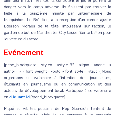
bien leur match. Très tôt, ils contrôlent le jeu et portent le
danger vers le camp adverse. Ils finissent par trouver la
faille à la quinzième minute par l’intermédiaire de
Marquinhos. Le Brésilien, à la réception d’un corner, ajuste
Ederson Moraes de la tête. Impuissant sur l’action, le
gardien de but de Manchester City laisse filer le ballon pour
l’ouverture du score.
Evénement
[penci_blockquote style= »style-3″ align= »none »
author= » » font_weight= »bold » font_style= »italic »]Nous
organisons un webinaire à l’intention des journalistes,
étudiants en journalisme ou en communication et des
acteurs de développement local. Participez à ce webinaire
en
cliquant ici
[/penci_blockquote]
Piqué au vif, les poulains de Pep Guardiola tentent de