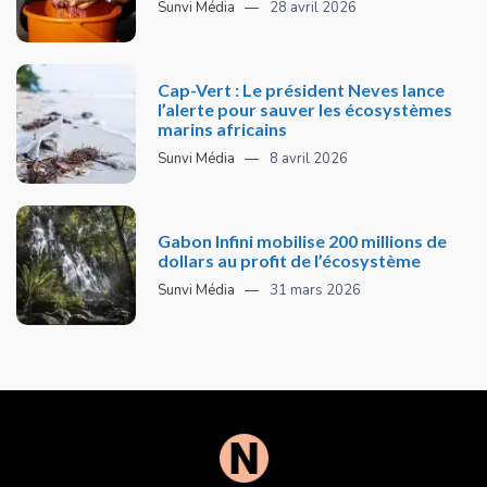
Sunvi Média
28 avril 2026
Cap-Vert : Le président Neves lance
l’alerte pour sauver les écosystèmes
marins africains
Sunvi Média
8 avril 2026
Gabon Infini mobilise 200 millions de
dollars au profit de l’écosystème
Sunvi Média
31 mars 2026