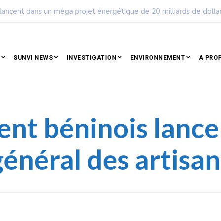
ple qui résiste est déjà un peuple qui gagne
SUNVI NEWS
INVESTIGATION
ENVIRONNEMENT
A PRO
nt béninois lance 
énéral des artisan