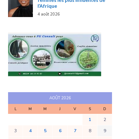
l’Afrique
4 août 2026
AOÛT 2026
L
M
M
J
V
S
D
1
2
3
4
5
6
7
8
9