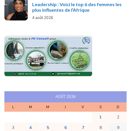
Leadership : Voici le top 6 des femmes les
plus influentes de l’Afrique
4 août 2026
AOÛT 2026
L
M
M
J
V
S
D
1
2
3
4
5
6
7
8
9