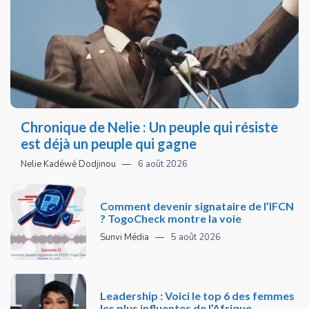
Chronique de Nelie : Un peuple qui résiste
est déjà un peuple qui gagne
Nelie Kadéwé Dodjinou
6 août 2026
Comment devenir signataire de l’IFCN
? TogoCheck montre la voie
Sunvi Média
5 août 2026
Leadership : Voici le top 6 des femmes
les plus influentes de l’Afrique