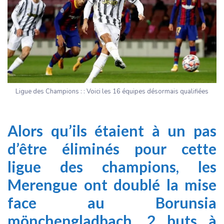
Ligue des Champions : : Voici les 16 équipes désormais qualifiées
Alors qu’ils étaient à un pas
d’être éliminés pour cette
ligue des champions, les
Merengue ont doublé la mise
face au Borunsia
mönchengladbach. 2 buts à