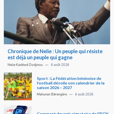
Chronique de Nelie : Un peuple qui résiste
est déjà un peuple qui gagne
Nelie Kadéwé Dodjinou
6 août 2026
Sport : La Fédération béninoise de
football dévoile son calendrier de la
saison 2026 – 2027
Mahunan Bérengère
6 août 2026
Comment devenir signataire de l’IFCN