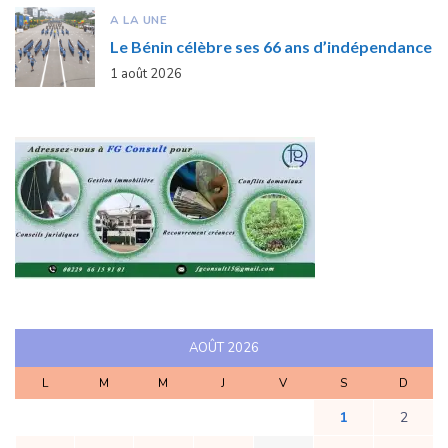
A LA UNE
Le Bénin célèbre ses 66 ans d’indépendance
1 août 2026
AOÛT 2026
L
M
M
J
V
S
D
1
2