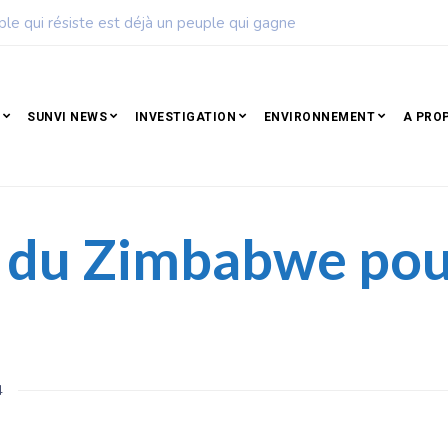
inoise de football dévoile son calendrier de la saison 2026 – 202
SUNVI NEWS
INVESTIGATION
ENVIRONNEMENT
A PRO
n du Zimbabwe pou
4