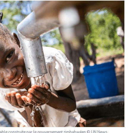
 potable construite par le gouvernement zimbabwéen © UN News