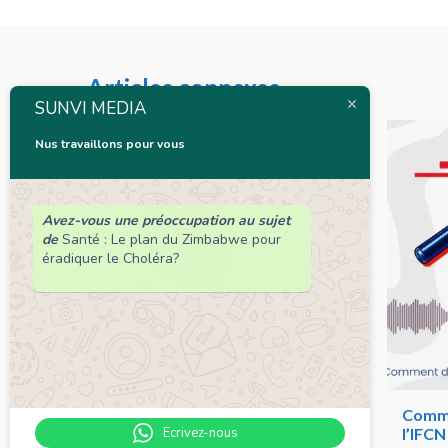
Articles connexes
SUNVI MEDIA
Nus travaillons pour vous
Avez-vous une préoccupation au sujet
de
Santé : Le plan du Zimbabwe pour
éradiquer le Choléra?
Chronique de Nelie : Un peuple
Comme
Ecrivez-nous
qui résiste est déjà un peuple
l’IFC