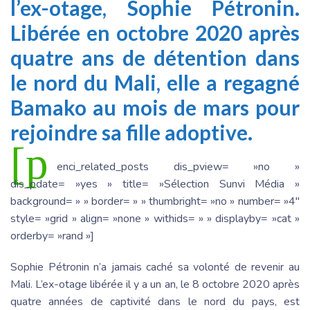
l’ex-otage
, Sophie Pétronin.
Libérée
en octobre 2020 après
quatre ans de détention dans
le nord du Mali,
elle a regagné
Bamako au mois de mars pour
rejoindre sa fille adoptive.
[p
enci_related_posts dis_pview= »no »
dis_pdate= »yes » title= »Sélection Sunvi Média »
background= » » border= » » thumbright= »no » number= »4″
style= »grid » align= »none » withids= » » displayby= »cat »
orderby= »rand »]
Sophie Pétronin n’a jamais caché sa volonté de revenir au
Mali. L’ex-otage libérée il y a un an, le 8 octobre 2020 après
quatre années de captivité dans le nord du pays, est