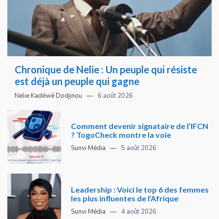
Chronique de Nelie : Un peuple qui résiste
est déjà un peuple qui gagne
Nelie Kadéwé Dodjinou
6 août 2026
Comment devenir signataire de l’IFCN
? TogoCheck montre la voie
Sunvi Média
5 août 2026
Leadership : Voici le top 6 des femmes
les plus influentes de l’Afrique
Sunvi Média
4 août 2026