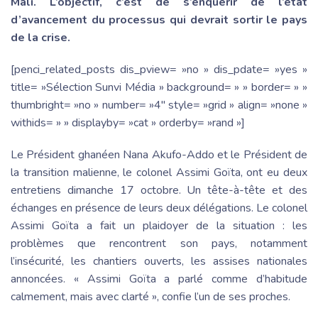
Mali. L’objectif, c’est de s’enquérir de l’état
d’avancement du processus qui devrait sortir le pays
de la crise.
[penci_related_posts dis_pview= »no » dis_pdate= »yes »
title= »Sélection Sunvi Média » background= » » border= » »
thumbright= »no » number= »4″ style= »grid » align= »none »
withids= » » displayby= »cat » orderby= »rand »]
Le Président ghanéen Nana Akufo-Addo et le Président de
la transition malienne, le colonel Assimi Goïta, ont eu deux
entretiens dimanche 17 octobre. Un tête-à-tête et des
échanges en présence de leurs deux délégations. Le colonel
Assimi Goïta a fait un plaidoyer de la situation : les
problèmes que rencontrent son pays, notamment
l’insécurité, les chantiers ouverts, les assises nationales
annoncées. « Assimi Goïta a parlé comme d’habitude
calmement, mais avec clarté », confie l’un de ses proches.