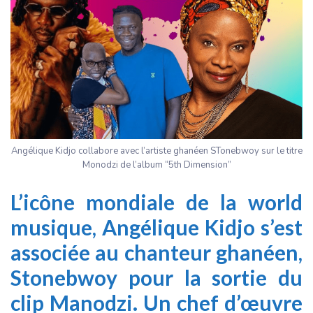
Angélique Kidjo collabore avec l’artiste ghanéen STonebwoy sur le titre
Monodzi de l’album “5th Dimension”
L’icône mondiale de la world
musique, Angélique Kidjo s’est
associée au chanteur ghanéen,
Stonebwoy pour la sortie du
clip Manodzi. Un chef d’œuvre