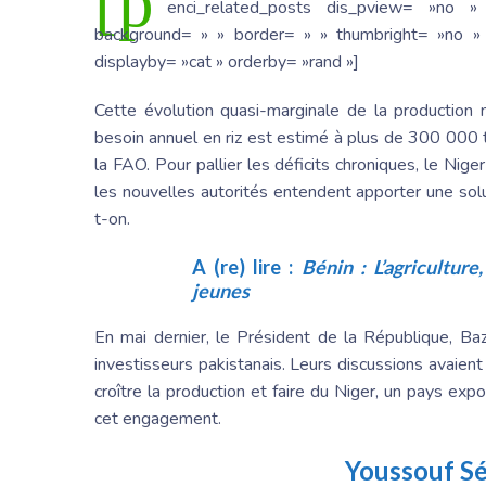
[p
enci_related_posts dis_pview= »no »
background= » » border= » » thumbright= »no » 
displayby= »cat » orderby= »rand »]
Cette évolution quasi-marginale de la production n
besoin annuel en riz est estimé à plus de 300 000 t
la FAO. Pour pallier les déficits chroniques, le Ni
les nouvelles autorités entendent apporter une solut
t-on.
A (re) lire :
Bénin : L’agricultur
jeunes
En mai dernier, le Président de la République, B
investisseurs pakistanais. Leurs discussions avaient
croître la production et faire du Niger, un pays exp
cet engagement.
Youssouf Sé