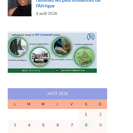
l’Afrique
4 août 2026
AOÛT 2026
L
M
M
J
V
S
D
1
2
3
4
5
6
7
8
9