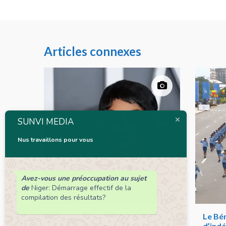
Articles connexes
SUNVI MEDIA
Nus travaillons pour vous
Avez-vous une préoccupation au sujet
de
Niger: Démarrage effectif de la
compilation des résultats?
Leadership : Voici le top 6 des
Le Bén
femmes les plus influentes de
d’ind