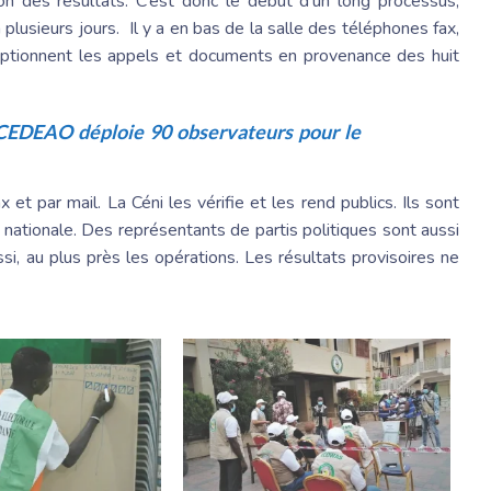
ion des résultats. C’est donc le début d’un long processus,
plusieurs jours. Il y a en bas de la salle des téléphones fax,
eptionnent les appels et documents en provenance des huit
a CEDEAO déploie 90 observateurs pour le
t par mail. La Céni les vérifie et les rend publics. Ils sont
n nationale. Des représentants de partis politiques sont aussi
si, au plus près les opérations. Les résultats provisoires ne