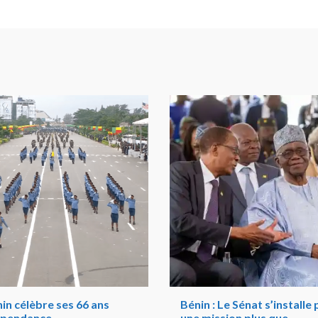
in célèbre ses 66 ans
Bénin : Le Sénat s’installe
épendance
une mission plus que