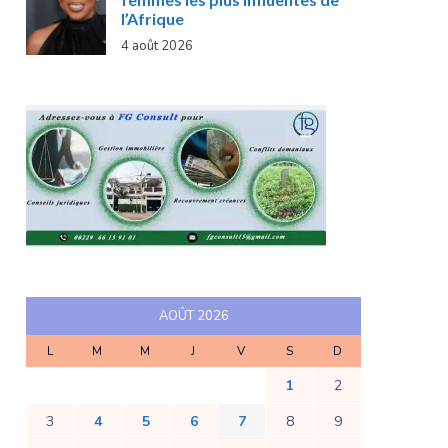
l’Afrique
4 août 2026
AOÛT 2026
L
M
M
J
V
S
D
1
2
3
4
5
6
7
8
9