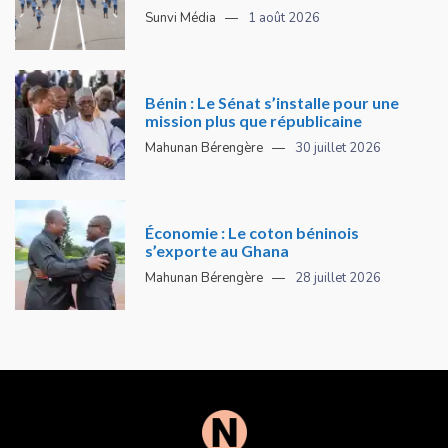
Sunvi Média
1 août 2026
Bénin : Le Sénat s’installe pour une
mission plus que républicaine
Mahunan Bérengère
30 juillet 2026
Économie : Le coton béninois
s’exporte au Ghana
Mahunan Bérengère
28 juillet 2026