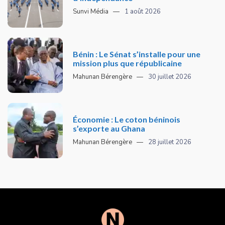
Sunvi Média
1 août 2026
Bénin : Le Sénat s’installe pour une
mission plus que républicaine
Mahunan Bérengère
30 juillet 2026
Économie : Le coton béninois
s’exporte au Ghana
Mahunan Bérengère
28 juillet 2026