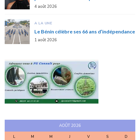
4 août 2026
A LA UNE
Le Bénin célèbre ses 66 ans d’indépendance
1 août 2026
AOÛT 2026
L
M
M
J
V
S
D