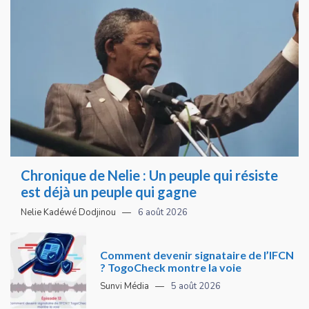
Chronique de Nelie : Un peuple qui résiste
est déjà un peuple qui gagne
Nelie Kadéwé Dodjinou
6 août 2026
Comment devenir signataire de l’IFCN
? TogoCheck montre la voie
Sunvi Média
5 août 2026