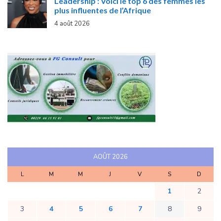
Leadership : Voici le top 6 des femmes les
plus influentes de l’Afrique
4 août 2026
AOÛT 2026
L
M
M
J
V
S
D
1
2
3
4
5
6
7
8
9