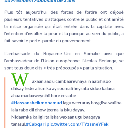
Plus tôt aujourd’hui, des forces de l’ordre ont déjoué
plusieurs tentatives d’attaques contre le public et ont arrêté
la milice organisée qui était entrée dans la capitale avec
l’intention d’instiller la peur et la panique au sein du public, a
fait savoir le porte-parole du gouvernement.
L’ambassade du Royaume-Uni en Somalie ainsi que
l’ambassadeur de l’Union européenne, Nicolas Berlanga, se
sont tous deux dits « très préoccupés » par la situation.
W
axaan aad u cambaareynaya in aabihisoo
dhisay federalism ka ay soomali heysato sidoo kalana
ahaa madaxweynihii hore ee aabe
#Hassansheikmohamud
lagu weeraray hoygiisa waliba
lala rabo dil dhow jeerna la isku dayay.
Nidaamka kaligii taliska waxaan ugu baaqaya
tanasul.
#Cabqari
pic.twitter.com/TYzsmeYFek