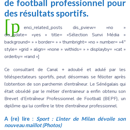
de football professionnel pour
des résultats sportifs.
[p
enci_related_posts dis_pview= »no »
dis_pdate= »yes » title= »Sélection Sunvi Média »
background= » » border= » » thumbright= »no » number= »4″
style= »grid » align= »none » withids= » » displayby= »cat »
orderby= »rand »]
Ce consultant de Canal + adoubé et adulé par les
téléspectateurs sportifs, peut désormais se féliciter après
l’obtention de son parchemin d’entraîneur. Le Sénégalais qui
était obsédé par le métier d’entraineur a enfin obtenu son
Brevet d’Entraîneur Professionnel de Football (BEPF), un
diplôme qui lui confère le titre d’entraîneur professionnel.
A (re) lire :
Sport : L’inter de Milan dévoile son
nouveau maillot (Photos)