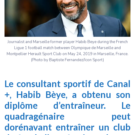
Journalist and Marseille former player Habib Beye during the French
Ligue 1 football match between Olympique de Marseille and
Montpellier Herault Sport Club on May 24, 2019 in Marseille, France.
(Photo by Baptiste Fernandez/Icon Sport)
Le consultant sportif de Canal
+, Habib Bèye, a obtenu son
diplôme d’entraîneur. Le
quadragénaire peut
dorénavant entraîner un club